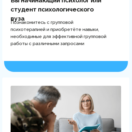
Мотивировать участников
группы к изменениям
Сможете поддерживать мотивацию
на всех этапах развития группы
от начальной фазы до завершения.
Освоите работу с сопротивлением
в группе
Чувствовать себя уверенно
при работе с группой
Сможете удерживать
терапевтическую позицию в течение
всей групповой работы. Научитесь