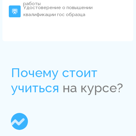
с равноценных позиций. Научитесь «читать»
и управлять групповыми процессами
в терапии и жизни
Мультимодальный подход
Научитесь создавать, набирать и вести
психотерапевтические группы независимо
от того в какой модальности вы работаете
и какому методу психотерапии привержены
Увеличите свой
доход
Сделаете терапию для клиентов более
доступной, при этом повысив свой доход
поскольку в группе от 8 до 15 человек
одновременно