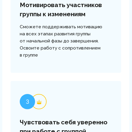
04
Сдаёте аттестацию
рост
развитие
образование
Получаете консультацию
перед экзаменом. Сдаёте
итоговую аттестацию,
получаете обратную связь от
преподавателя
Программа
курса