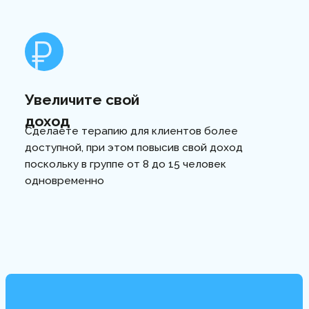
Я даю
Согласие
на обработку персональных
данных в соответствии с условиями
Политики
в
отношении обработки персональных данных,
ознакомлен и согласен с её условиями
Я даю
Согласие
на получение рекламной и
информационной рассылки
ОТПРАВИТЬ
Рассчитайте
свой доход