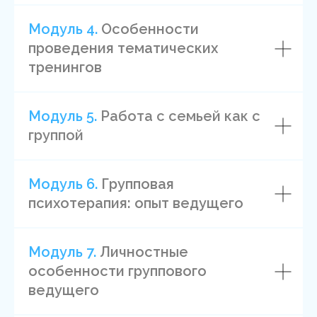
Елена
Модуль 4.
Особенности
Станковская
проведения тематических
тренингов
Кандидат психологических наук, кандидат
на соискание звания транзактного
аналитика в области психотерапии
Модуль 5.
Работа с семьей как с
группой
Более 12 лет индивидуальной и
групповой работы с клиентами
Сертифицированный специалист в
Модуль 6.
Групповая
области отношенческой интегративной
психотерапия: опыт ведущего
психотерапии (психотерапевт, тренер и
супервизор под тьюторством).
Автор книги «Транзактный анализ. 7
Модуль 7.
Личностные
лекций для проекта Магистерия» и ряда
особенности группового
научных и научно-практических
публикаций
ведущего
Более 10 лет преподает психологическое