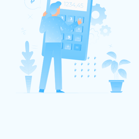
Вы уже ведёте группы
и хотите повысить своё
мастерство
Расширите набор профессиональных
инструментов и повысите компетенции
по ведению психотерапевтических групп,
созданию психологических тренингов
и работе с семьёй, как с группой