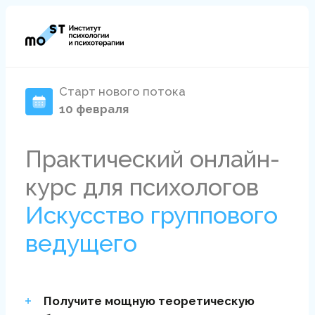
Старт нового потока
10 февраля
Практический онлайн-
курс для психологов
Искусство группового
ведущего
Получите мощную теоретическую
базу,
модели и методики для
эффективной работы с группой
Научитесь получать результаты
быстрее,
чем в индивидуальной работе
Освоите методики
привлечения второго партнера в