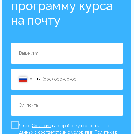
Ольга
Скрипниченко
24 года психологической практики в системах
образования, медицины, МЧС. Автор
психологических курсов
12 лет частной практики в гештальт-
терапии
Специализации по работе с семьей,
зависимостями, психосоматикой в
гештальт-подходе. Работа с людьми,
живущими с ВИЧ
Эксперт по вопросам межличностных
отношений, травм и кризисов,
самореализации и самооценки
Ведущая психотерапевтических и
обучающих групп