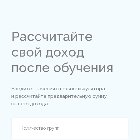
вам,
если
Вы начинающий психолог или
студент психологического
вуза
Познакомитесь с групповой
психотерапией и приобретёте навыки,
необходимые для эффективной групповой
работы с различными запросами