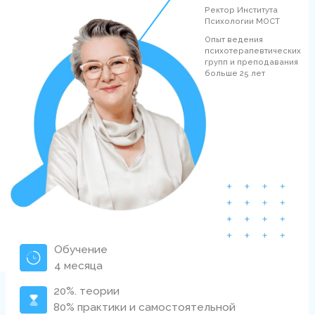
4 месяца
20%. теории
80% практики и самостоятельной
работы
Удостоверение о повышении
квалификации гос образца
Почему стоит
учиться
на курсе?
Повысите свою
эффективность
Приобретете навык построения отношений