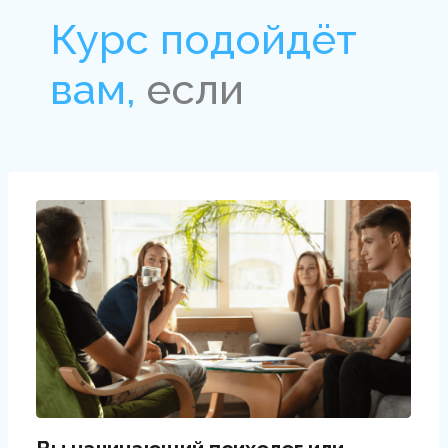
Чему
вы научитесь
на курсе
Вести группы клиентов
с различными запросами
Разберётесь в способах ведения
групп с различными клиническими
и неклиническими запросами, в том
числе сложными — на примере
групповой работы с РПП
и депрессией