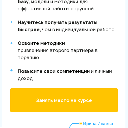
терапию
Повысите свои компетенции
и личный
доход
Занять место на курсе
Ирина Исаева
Ректор Института
Психологии МОСТ
Опыт ведения
психотерапевтических
групп и преподавания
больше 25 лет
Обучение