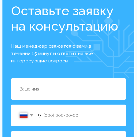
после обучения
Введите значения в поля калькулятора
и рассчитайте предварительную сумму
вашего дохода
0
₽
Составит ваш доход
после обучения