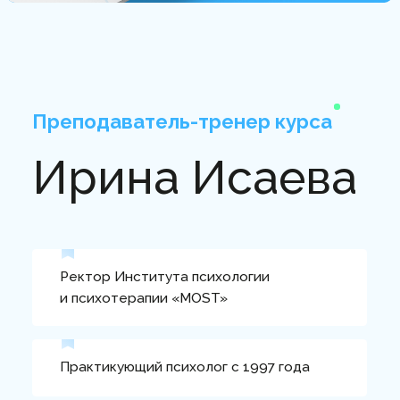
Злотникова
17 лет психологической практики ,
11 лет частной практики в арт – гештальт –
терапии
Автор психологических курсов и
программ
Специализация по работе с семьей,
психосоматикой, зависимостями,
психологической травмой, по работе с группой
в гештальт – подходе
Ведущая психотерапевтических,
обучающих групп, выездных тренингов,
женских кругов.
Эксперт по вопросам: семейных
отношений, психологических травм,
психосоматических заболеваний,