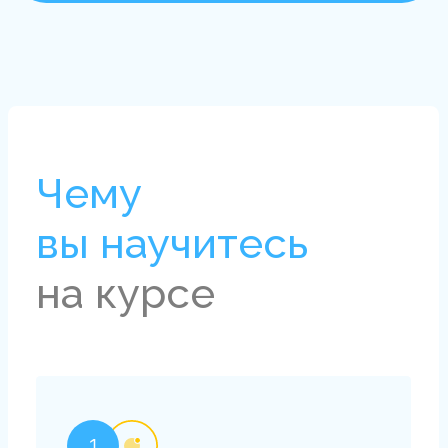
Как проходит
обучение
взлёт
01
Проходите записи лекций,
получая теоретический
материал
Закрепляйте знания проходя