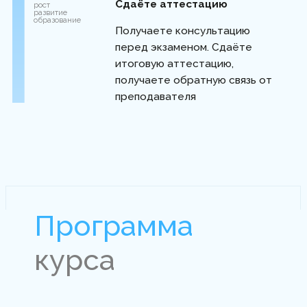
Татьяна
Руданец
Практикующий психолог с 15 стажем
(мультимодальный, интегративный
психотерапевт). Системный семейный терапевт
Мультимодальный супервизор
Гештальт-терапевт
Член ассоциации экзистенциально-
аналитических психологов и
психотерапевтов, член ассоциации
АОРПП
Эксперт по вопросам межличностных
отношений, травм и кризисов,
самореализации и самооценки
Экзистенциальный аналитик