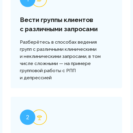
тестирования по каждой
лекции. Задавайте вопросы
куратору.
02
Закрепляете полученные
знания на практике
в разных форматах
Раз в неделю двух часовые
практические занятия в
онлайн формате. Практика
проходит в 2х форматах:
Динамическая группа и
отработка навыков по
пройденным темам.
03
Работаете самостоятельно
Изучаете и анализируете
чек-листы, схемы, алгоритмы,
конспекты лекций, статьи,
видеоролики, книги,
рекомендованные
преподавателем