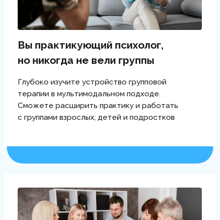
грамотно разрешать кризисные
ситуации, форс-мажоры и принимать
решения в нестандартных условиях
Разрабатывать дизайн группы
Создадите комплексный план ведения
терапевтической группы, который
состоит из определения основных
целей, структурирования встреч
и проектирования детального
сценария взаимодействия