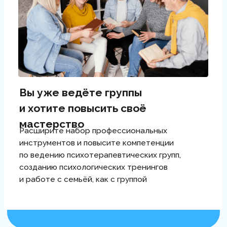
Строить
терапевтический
альянс
Поймёте, как устроена группа, какие
процессы в ней происходят и как
управлять групповой динамикой.
Научитесь развивать межличностные
отношения в группе и создавать
терапевтический альянс
Отслеживать своё
состояние
Будете знать, как реагировать на свои
чувства и работать с ними так, чтобы
они не влияли на участников группы.
Научитесь поддерживать динамику
в группе как сильный ведущий